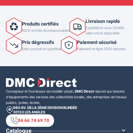
Livraison rapide
Produits certifiés
Expéditions sous 24/48h,
100% normés écoresponsables
selon stock disponible
Prix dégressifs
Paiement sécurisé
Selon produit et quantités
Paiement en ligne 100% sécurisé
Concepteur et fournisseur de mobilier urbain,
DMC Direct
répond aux besoins
d'équipements des services des collectivités locales, des entreprises de travaux
publics, lycées, écoles.
980 AV. DE LA 2ÈME DIVISION BLINDÉE
30133
LES ANGLES
04 66 74 69 70
Catalogue
