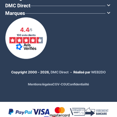
DMC Direct

Marques

4.4
/5
100 avis clients
Copyright 2000 - 2026,
DMC Direct
- Réalisé par
WEB2DO
Mentions légales
CGV-CGU
Confidentialité