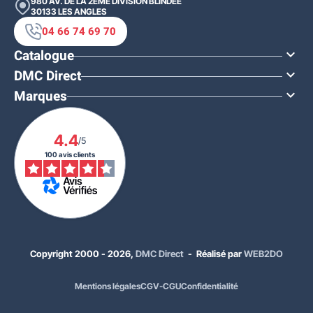
980 AV. DE LA 2ÈME DIVISION BLINDÉE
30133
LES ANGLES
04 66 74 69 70
Catalogue

DMC Direct

Marques

4.4
/5
100 avis clients
Copyright 2000 - 2026,
DMC Direct
- Réalisé par
WEB2DO
Mentions légales
CGV-CGU
Confidentialité