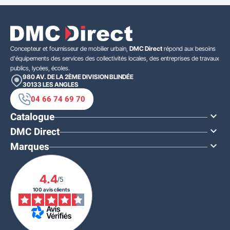
Concepteur et fournisseur de mobilier urbain,
DMC Direct
répond aux besoins
d'équipements des services des collectivités locales, des entreprises de travaux
publics, lycées, écoles.
980 AV. DE LA 2ÈME DIVISION BLINDÉE
30133
LES ANGLES
04 66 74 69 70
Catalogue

DMC Direct

Marques

4.4
/5
100 avis clients