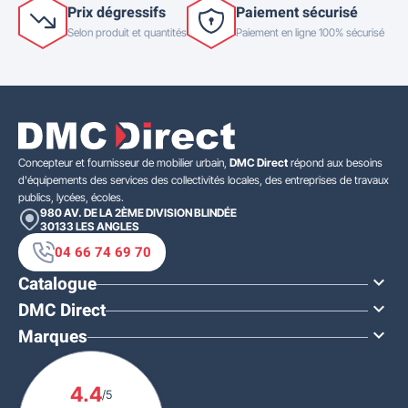
Prix dégressifs
Paiement sécurisé
Selon produit et quantités
Paiement en ligne 100% sécurisé
Concepteur et fournisseur de mobilier urbain,
DMC Direct
répond aux besoins
d'équipements des services des collectivités locales, des entreprises de travaux
publics, lycées, écoles.
980 AV. DE LA 2ÈME DIVISION BLINDÉE
30133
LES ANGLES
04 66 74 69 70
Catalogue

DMC Direct

Marques

4.4
/5