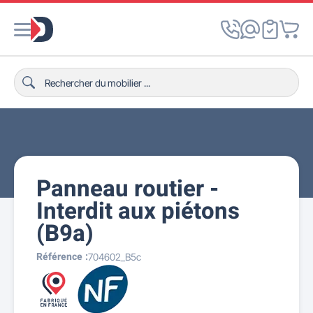
Panneau routier -
Interdit aux piétons
(B9a)
Référence :
704602_B5c