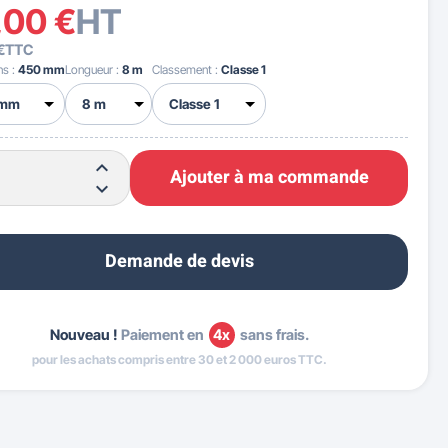
,00 €
HT
€
TTC
ns :
450 mm
Longueur :
8 m
Classement :
Classe 1
Ajouter à ma commande
Demande de devis
Nouveau !
Paiement en
4x
sans frais.
pour les achats compris entre 30 et 2 000 euros TTC.