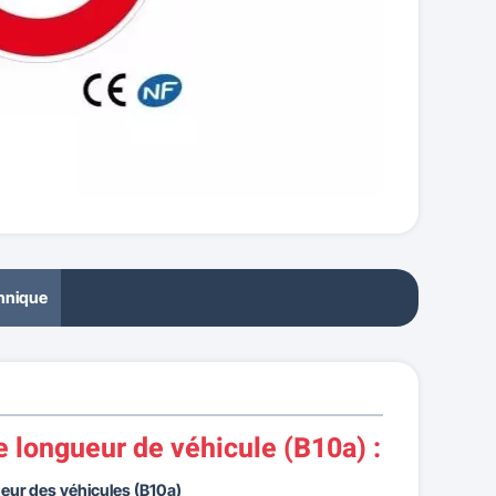
chnique
e longueur de véhicule (B10a) :
ueur des véhicules (B10a)