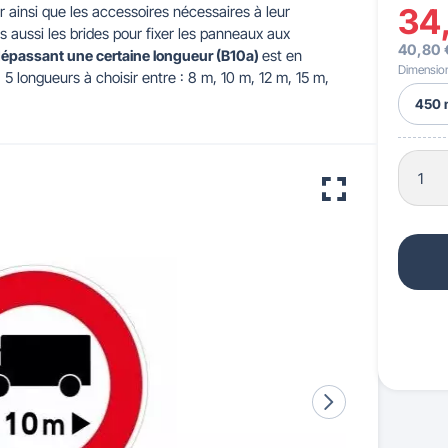
34
 ainsi que les accessoires nécessaires à leur
s aussi les brides pour fixer les panneaux aux
40,80 
 pour crèches & maternelles
strie & Travaux Publics
Barrières de ville
Accessibilité PMR
 dépassant une certaine longueur (B10a)
est en
Dimensio
 longueurs à choisir entre : 8 m, 10 m, 12 m, 15 m,