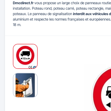
Dmcdirect.fr
vous propose un large choix de panneaux routier
installation. Poteau rond, poteau carré, poteau rectangle, mai
Maitrise d'accès et parking
Illuminations de Noël
Séparateurs de voie
Mobilier de bureau
Cendriers urbains
Tableaux d'école
Mobilier
Indu
poteaux. Le panneau de signalisation
interdit aux véhicules
aluminium et respecte les normes françaises et européennes. 5
18 m.