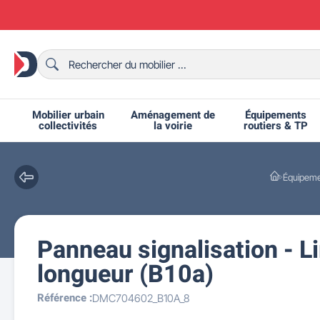
Mobilier urbain
Aménagement de
Équipements
collectivités
la voirie
routiers & TP
Équipeme
Panneau signalisation - L
Chaises et bancs scolaires
Bornes et potelets urbains
Chaises de collectivité
Ralentisseurs routiers
Mobilier intérieur CHR
Fêtes et événements
Tables de ping-pong
Grilles d'exposition
Bancs urbains
Équipem
Tabl
Mo
T
R
longueur (B10a)
Référence :
DMC704602_B10A_8