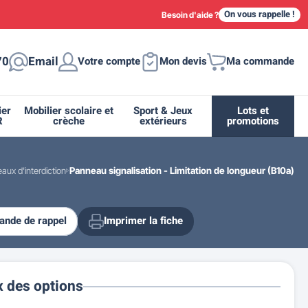
On vous rappelle !
Besoin d'aide ?
70
Email
Votre compte
Mon devis
Ma commande
ier
Mobilier scolaire et
Sport & Jeux
Lots et
R
crèche
extérieurs
promotions
aux d'interdiction
Panneau signalisation - Limitation de longueur (B10a)
nde de rappel
Imprimer la fiche
ique
tion
ant
urs
ge
s
Casiers et meubles de rangement
Supports et abris vélo moto
Miroir de sécurité routière
Drapeau - Pavoisement
Fleurissement urbain
Espace sanitaire
x des options