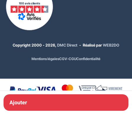
100 avis clients
Copyright 2000 - 2026,
DMC Direct
- Réalisé par
WEB2DO
30,00 €
HT
Mentions légales
CGV-CGU
Confidentialité
36,00 €
TTC
Dimensions :
500 mm
Classement :
Classe 1
Ajouter à ma
Ajouter
commande
Demande de devis