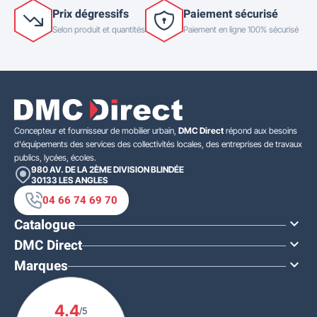
Prix dégressifs
Paiement sécurisé
Selon produit et quantités
Paiement en ligne 100% sécurisé
Concepteur et fournisseur de mobilier urbain,
DMC Direct
répond aux besoins
d'équipements des services des collectivités locales, des entreprises de travaux
publics, lycées, écoles.
980 AV. DE LA 2ÈME DIVISION BLINDÉE
30133
LES ANGLES
04 66 74 69 70
Catalogue

DMC Direct

Marques

4.4
/5