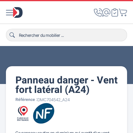
Panneau danger - Vent
fort latéral (A24)
Référence :
DMC704542_A24
Ce panneau routier en aluminium qui avertit d'un vent