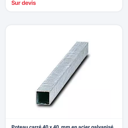
Sur devis
Poteau carré 40 x 40 mm en acier galvanisé