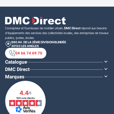
Concepteur et fournisseur de mobilier urbain,
DMC Direct
répond aux besoins
d'équipements des services des collectivités locales, des entreprises de travaux
publics, lycées, écoles.
980 AV. DE LA 2ÈME DIVISION BLINDÉE
30133
LES ANGLES
04 66 74 69 70
Catalogue

DMC Direct

Marques

4.4
/5
100 avis clients