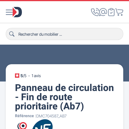
5
/
5
-
1
avis
Panneau de circulation
- Fin de route
prioritaire (Ab7)
Référence :
DMC704587_AB7