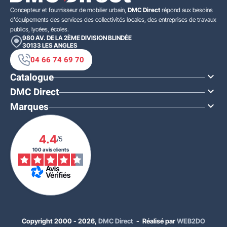
Concepteur et fournisseur de mobilier urbain,
DMC Direct
répond aux besoins
d'équipements des services des collectivités locales, des entreprises de travaux
publics, lycées, écoles.
980 AV. DE LA 2ÈME DIVISION BLINDÉE
30133
LES ANGLES
04 66 74 69 70
Catalogue

DMC Direct

Marques

4.4
/5
100 avis clients
Copyright 2000 - 2026,
DMC Direct
- Réalisé par
WEB2DO