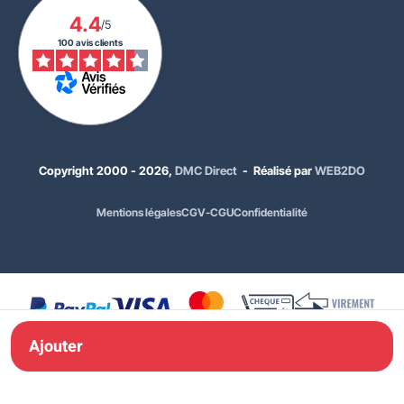
4.4
/5
100 avis clients
Copyright 2000 - 2026,
DMC Direct
- Réalisé par
WEB2DO
34,00 €
HT
Mentions légales
CGV-CGU
Confidentialité
40,80 €
TTC
Dimensions :
450 mm
Classement :
Classe 1
Ajouter à ma
Ajouter
commande