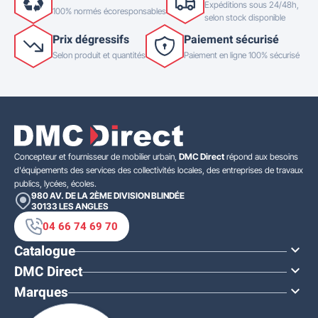
Expéditions sous 24/48h,
100% normés écoresponsables
selon stock disponible
Prix dégressifs
Paiement sécurisé
Selon produit et quantités
Paiement en ligne 100% sécurisé
Concepteur et fournisseur de mobilier urbain,
DMC Direct
répond aux besoins
d'équipements des services des collectivités locales, des entreprises de travaux
publics, lycées, écoles.
980 AV. DE LA 2ÈME DIVISION BLINDÉE
30133
LES ANGLES
04 66 74 69 70
Catalogue

DMC Direct

Marques
