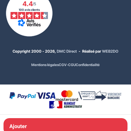
4.4
/5
100 avis clients
Copyright 2000 - 2026,
DMC Direct
- Réalisé par
WEB2DO
Mentions légales
CGV-CGU
Confidentialité
951,00 €
HT
1 141,20 €
TTC
Ajouter à ma
Ajouter