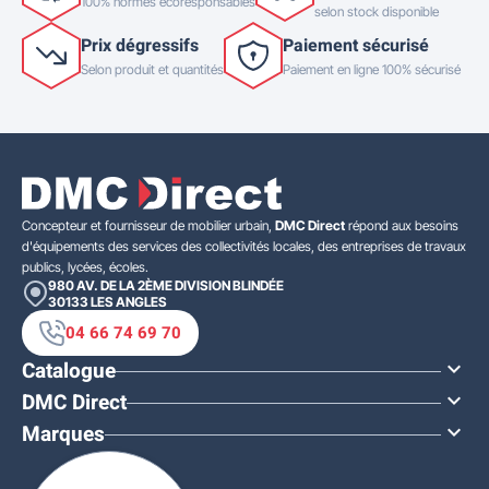
100% normés écoresponsables
selon stock disponible
Prix dégressifs
Paiement sécurisé
Selon produit et quantités
Paiement en ligne 100% sécurisé
Concepteur et fournisseur de mobilier urbain,
DMC Direct
répond aux besoins
d'équipements des services des collectivités locales, des entreprises de travaux
publics, lycées, écoles.
980 AV. DE LA 2ÈME DIVISION BLINDÉE
30133
LES ANGLES
04 66 74 69 70
Catalogue

DMC Direct

Marques
