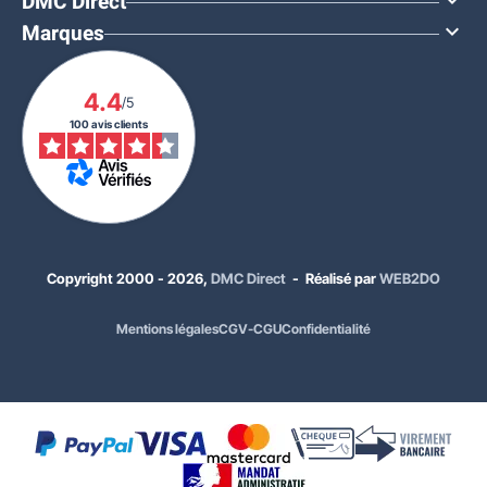
DMC Direct

Marques

4.4
/5
100 avis clients
Copyright 2000 - 2026,
DMC Direct
- Réalisé par
WEB2DO
À PARTIR DE
Mentions légales
CGV-CGU
Confidentialité
558,00 €
HT
669,60 €
TTC
Quantité
Prix unitaire HT
x1
608,00 €
x2
584,00 €