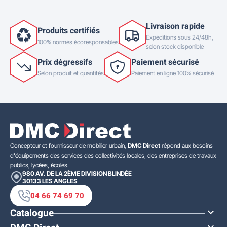
Livraison rapide
Produits certifiés
Expéditions sous 24/48h,
100% normés écoresponsables
selon stock disponible
Prix dégressifs
Paiement sécurisé
Selon produit et quantités
Paiement en ligne 100% sécurisé
Concepteur et fournisseur de mobilier urbain,
DMC Direct
répond aux besoins
d'équipements des services des collectivités locales, des entreprises de travaux
publics, lycées, écoles.
980 AV. DE LA 2ÈME DIVISION BLINDÉE
30133
LES ANGLES
04 66 74 69 70
Catalogue
