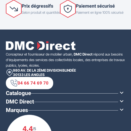
Prix dégressifs
Paiement sécurisé
Selon produit et quantités
Paiement en ligne 100% sécurisé
Concepteur et fournisseur de mobilier urbain,
DMC Direct
répond aux besoins
d'équipements des services des collectivités locales, des entreprises de travaux
publics, lycées, écoles.
980 AV. DE LA 2ÈME DIVISION BLINDÉE
30133
LES ANGLES
04 66 74 69 70
Catalogue

DMC Direct

Marques

4.4
/5