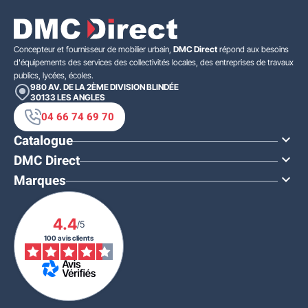
Concepteur et fournisseur de mobilier urbain,
DMC Direct
répond aux besoins
d'équipements des services des collectivités locales, des entreprises de travaux
publics, lycées, écoles.
980 AV. DE LA 2ÈME DIVISION BLINDÉE
30133
LES ANGLES
04 66 74 69 70
Catalogue

DMC Direct

Marques

4.4
/5
100 avis clients