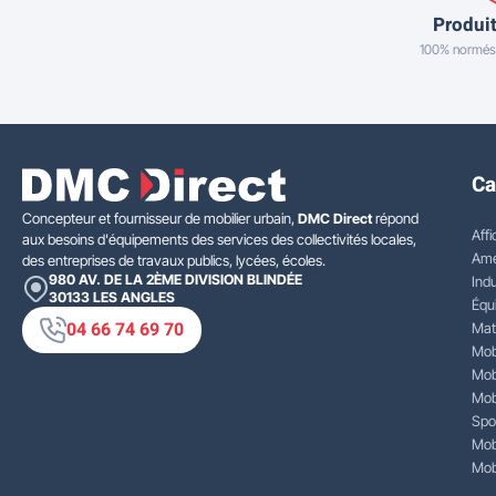
Produit
100% normés
Ca
Concepteur et fournisseur de mobilier urbain,
DMC Direct
répond
Affi
aux besoins d'équipements des services des collectivités locales,
Amé
des entreprises de travaux publics, lycées, écoles.
980 AV. DE LA 2ÈME DIVISION BLINDÉE
Indu
30133
LES ANGLES
Équ
04 66 74 69 70
Mat
Mobi
Mobi
Mobi
Spo
Mobi
Mobi