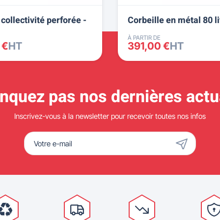
collectivité perforée -
Corbeille en métal 80 li
À PARTIR DE
 €
HT
391,00 €
HT
quez pas nos dernières actua
Inscrivez-vous à la newsletter pour recevoir toutes nos infos