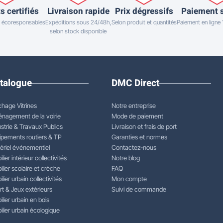
s certifiés
Livraison rapide
Prix dégressifs
Paiement 
 écoresponsables
Expéditions sous 24/48h,
Selon produit et quantités
Paiement en ligne
selon stock disponible
talogue
DMC Direct
chage Vitrines
Notre entreprise
nagement de la voirie
Mode de paiement
strie & Travaux Publics
Livraison et frais de port
ipements routiers & TP
Garanties et normes
ériel événementiel
Contactez-nous
lier intérieur collectivités
Notre blog
lier scolaire et crèche
FAQ
lier urbain collectivités
Mon compte
rt & Jeux extérieurs
Suivi de commande
lier urbain en bois
lier urbain écologique