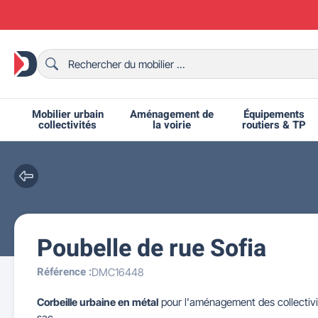
Mobilier urbain
Aménagement de
Équipements
collectivités
la voirie
routiers & TP
Poubelle de rue Sofia
Chaises et bancs scolaires
Bornes et potelets urbains
Chaises de collectivité
Ralentisseurs routiers
Mobilier intérieur CHR
Fêtes et événements
Tables de ping-pong
Grilles d'exposition
Bancs urbains
Équipem
Tabl
Mo
T
R
Référence :
DMC16448
Corbeille urbaine en métal
pour l'aménagement des collectivit
sac.