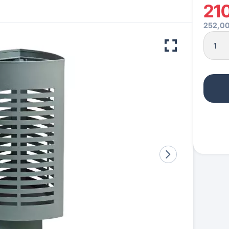
21
252,00
 pour crèches & maternelles
strie & Travaux Publics
Barrières de ville
Accessibilité PMR