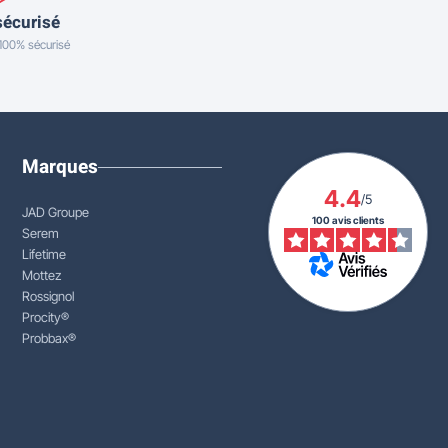
sécurisé
 100% sécurisé
Marques
4.4
/5
JAD Groupe
100 avis clients
Serem
Lifetime
Mottez
Rossignol
Procity®
Probbax®