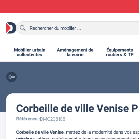
Mobilier urbain
Aménagement de
Équipements
collectivités
la voirie
routiers & TP
Corbeille de ville Venise
Chaises et bancs scolaires
Bornes et potelets urbains
Chaises de collectivité
Ralentisseurs routiers
Mobilier intérieur CHR
Fêtes et événements
Tables de ping-pong
Grilles d'exposition
Bancs urbains
Équipem
Tabl
Mo
T
R
Référence :
DMC208108
Corbeille de ville Venise
, mettez de la modernité dans vos es
urbaine
s’intègre parfaitement à tous les environnements et 