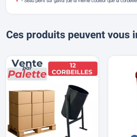
- Seau peint sur galva (de la même couleur que la corbeill
Ces produits peuvent vous i