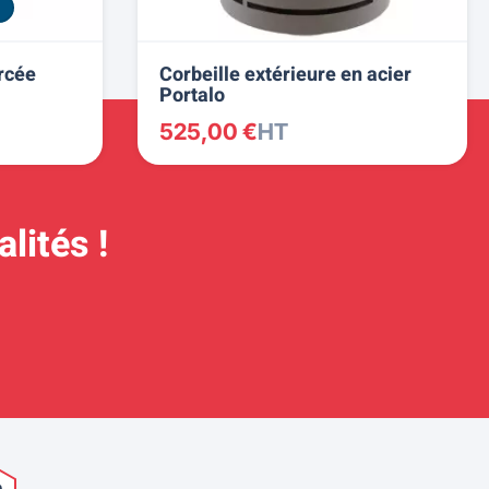
rcée
Corbeille extérieure en acier
Portalo
525,00 €
HT
lités !