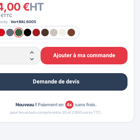
4,00 €
HT
 €
TTC
ocity :
Vert RAL 6005
Ajouter à ma commande
Demande de devis
Nouveau !
Paiement en
4x
sans frais.
pour les achats compris entre 30 et 2 000 euros TTC.