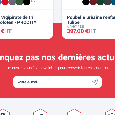
+5
 Vigipirate de tri
Poubelle urbaine renfo
 Lofoten - PROCITY
Tulipe
À PARTIR DE
 €
HT
397,00 €
HT
quez pas nos dernières actua
Inscrivez-vous à la newsletter pour recevoir toutes nos infos