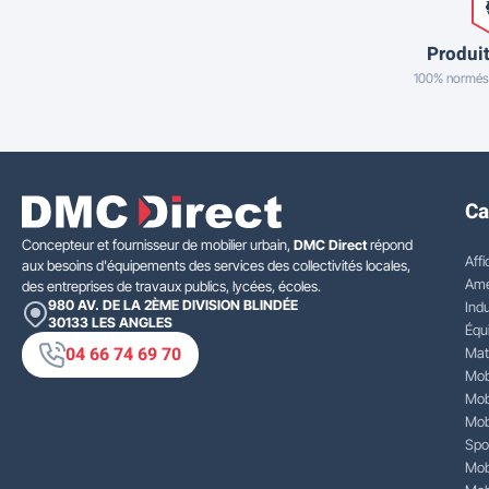
Produit
100% normés
Ca
Concepteur et fournisseur de mobilier urbain,
DMC Direct
répond
Affi
aux besoins d'équipements des services des collectivités locales,
Amé
des entreprises de travaux publics, lycées, écoles.
980 AV. DE LA 2ÈME DIVISION BLINDÉE
Indu
30133
LES ANGLES
Équ
04 66 74 69 70
Mat
Mobi
Mobi
Mobi
Spo
Mobi