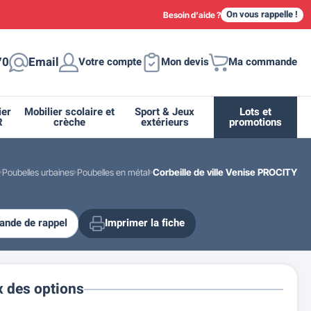
On vous rappelle !
Besoin d'aide ?
70
Email
Votre compte
Mon devis
Ma commande
ier
Mobilier scolaire et
Sport & Jeux
Lots et
R
crèche
extérieurs
promotions
Poubelles urbaines
Poubelles en métal
Corbeille de ville Venise PROCITY
nde de rappel
Imprimer la fiche
ique
tion
ant
urs
ge
s
Casiers et meubles de rangement
Supports et abris vélo moto
Miroir de sécurité routière
Drapeau - Pavoisement
Fleurissement urbain
Espace sanitaire
x des options