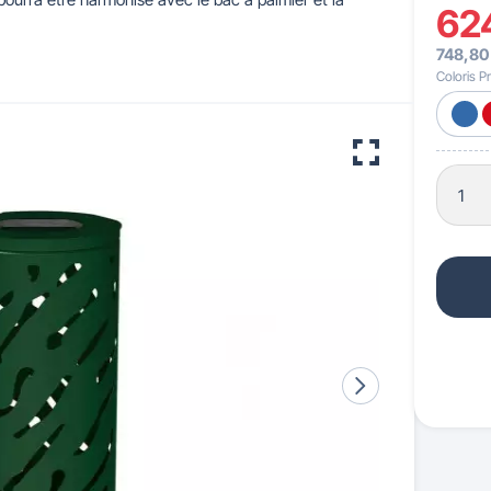
62
748,80
 pour crèches & maternelles
strie & Travaux Publics
Barrières de ville
Accessibilité PMR
Coloris Pr