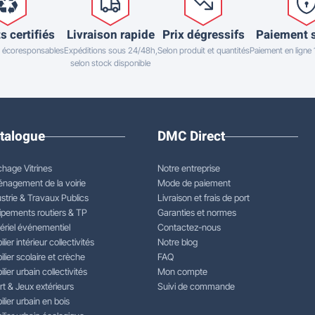
s certifiés
Livraison rapide
Prix dégressifs
Paiement 
 écoresponsables
Expéditions sous 24/48h,
Selon produit et quantités
Paiement en ligne
selon stock disponible
talogue
DMC Direct
chage Vitrines
Notre entreprise
nagement de la voirie
Mode de paiement
strie & Travaux Publics
Livraison et frais de port
ipements routiers & TP
Garanties et normes
ériel événementiel
Contactez-nous
lier intérieur collectivités
Notre blog
lier scolaire et crèche
FAQ
lier urbain collectivités
Mon compte
rt & Jeux extérieurs
Suivi de commande
lier urbain en bois