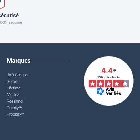
sécurisé
 100% sécurisé
Marques
4.4
/5
JAD Groupe
100 avis clients
Serem
Lifetime
Mottez
Rossignol
Procity®
Probbax®