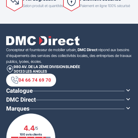
Selon produit et quantités
Paiement en ligne 100% sécurisé
Concepteur et fournisseur de mobilier urbain,
DMC Direct
répond aux besoins
d'équipements des services des collectivités locales, des entreprises de travaux
publics, lycées, écoles.
980 AV. DE LA 2ÈME DIVISION BLINDÉE
30133
LES ANGLES
04 66 74 69 70
Catalogue

DMC Direct

Marques

4.4
/5
100 avis clients