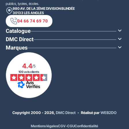
publics, lycées, écoles.
980 AV. DE LA 2ÈME DIVISION BLINDÉE
30133
LES ANGLES
04 66 74 69 70
Catalogue

DMC Direct

Marques

4.4
/5
100 avis clients
Copyright 2000 - 2026,
DMC Direct
- Réalisé par
WEB2DO
Mentions légales
CGV-CGU
Confidentialité