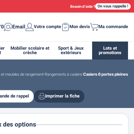
On vous rappelle !
Besoin d'aide ?
70
Email
Votre compte
Mon devis
Ma commande
ier
Mobilier scolaire et
Sport & Jeux
Lots et
R
crèche
extérieurs
promotions
s et meubles de rangement
Rangements à casiers
Casiers 6 portes pleines
nde de rappel
Imprimer la fiche
ique
tion
ant
urs
ge
s
Casiers et meubles de rangement
Supports et abris vélo moto
Miroir de sécurité routière
Drapeau - Pavoisement
Fleurissement urbain
Espace sanitaire
x des options