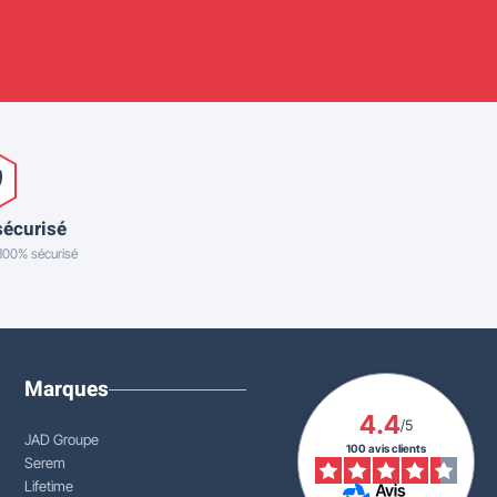
sécurisé
 100% sécurisé
Marques
4.4
/5
JAD Groupe
100 avis clients
Serem
Lifetime