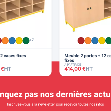
+7
2 cases fixes
Meuble 2 portes + 12 c
fixes
À PARTIR DE
 €
HT
414,00 €
HT
quez pas nos dernières actua
Inscrivez-vous à la newsletter pour recevoir toutes nos infos