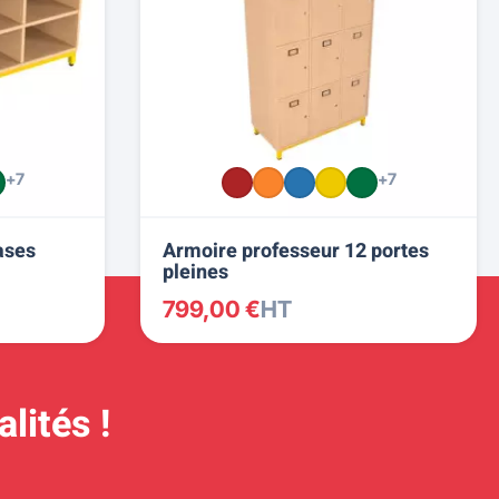
+7
+7
ases
Armoire professeur 12 portes
pleines
799,00 €
HT
lités !