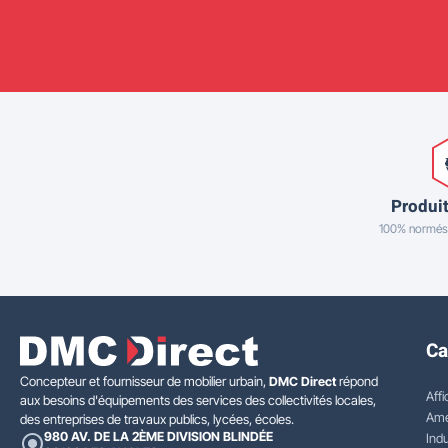
Produit
100% normés
Ca
Concepteur et fournisseur de mobilier urbain,
DMC Direct
répond
Affi
aux besoins d'équipements des services des collectivités locales,
Amé
des entreprises de travaux publics, lycées, écoles.
980 AV. DE LA 2ÈME DIVISION BLINDÉE
Indu