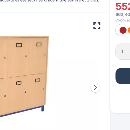
55
662,40
 pour crèches & maternelles
strie & Travaux Publics
Barrières de ville
Accessibilité PMR
Coloris ac