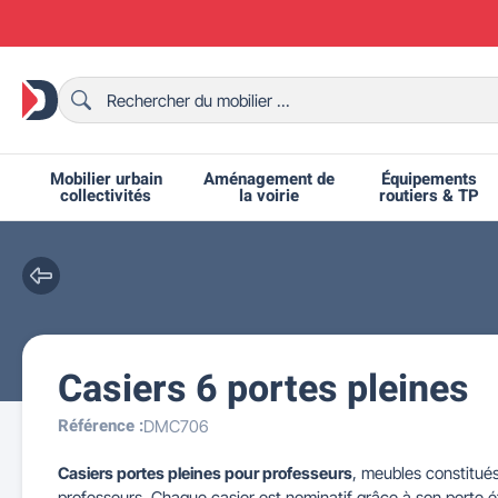
Mobilier urbain
Aménagement de
Équipements
collectivités
la voirie
routiers & TP
Casiers 6 portes pleines
Chaises et bancs scolaires
Bornes et potelets urbains
Chaises de collectivité
Ralentisseurs routiers
Mobilier intérieur CHR
Fêtes et événements
Tables de ping-pong
Grilles d'exposition
Bancs urbains
Équipem
Tabl
Mo
T
R
Référence :
DMC706
Casiers portes pleines pour professeurs
, meubles constitué
professeurs. Chaque casier est nominatif grâce à son porte ét