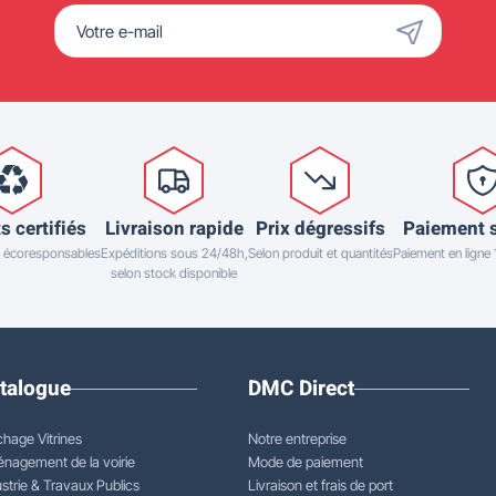
s certifiés
Livraison rapide
Prix dégressifs
Paiement 
 écoresponsables
Expéditions sous 24/48h,
Selon produit et quantités
Paiement en ligne
selon stock disponible
talogue
DMC Direct
chage Vitrines
Notre entreprise
nagement de la voirie
Mode de paiement
strie & Travaux Publics
Livraison et frais de port