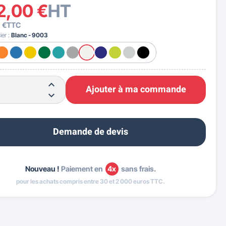
2,00 €
HT
 €
TTC
ier :
Blanc - 9003
Ajouter à ma commande
Demande de devis
Nouveau !
Paiement en
4x
sans frais.
pour les achats compris entre 30 et 2 000 euros TTC.