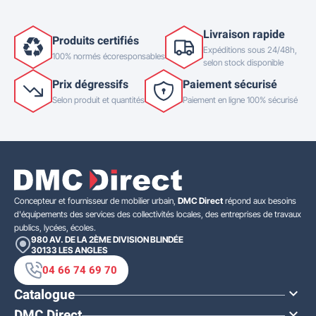
Livraison rapide
Produits certifiés
Expéditions sous 24/48h,
100% normés écoresponsables
selon stock disponible
Prix dégressifs
Paiement sécurisé
Selon produit et quantités
Paiement en ligne 100% sécurisé
Concepteur et fournisseur de mobilier urbain,
DMC Direct
répond aux besoins
d'équipements des services des collectivités locales, des entreprises de travaux
publics, lycées, écoles.
980 AV. DE LA 2ÈME DIVISION BLINDÉE
30133
LES ANGLES
04 66 74 69 70
Catalogue

DMC Direct
