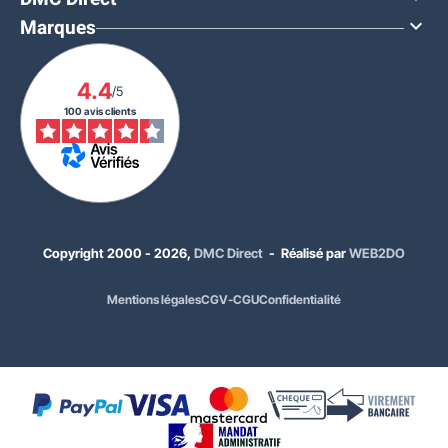
Marques

4.4
/5
100 avis clients
Copyright 2000 - 2026,
DMC Direct
- Réalisé par
WEB2DO
Mentions légales
CGV-CGU
Confidentialité
799,00 €
HT
958,80 €
TTC
Coloris acier :
Blanc - 9003