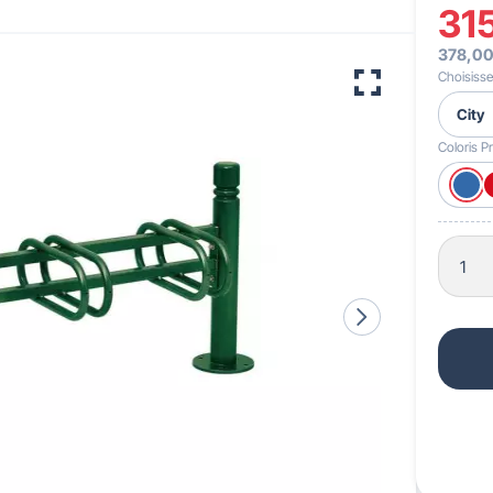
31
378,00
 pour crèches & maternelles
strie & Travaux Publics
Barrières de ville
Accessibilité PMR
Choisiss
Coloris Pr