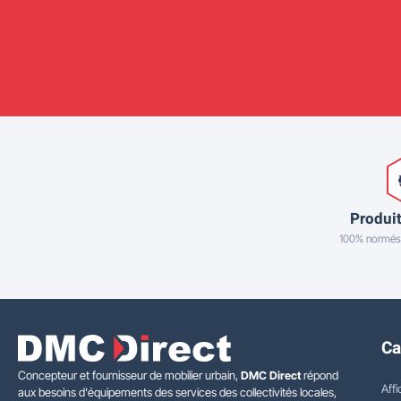
Produit
100% normés
Ca
Concepteur et fournisseur de mobilier urbain,
DMC Direct
répond
Affi
aux besoins d'équipements des services des collectivités locales,