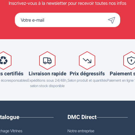
Inscrivez-vous à la newsletter pour recevoir toutes nos infos
s certifiés
Livraison rapide
Prix dégressifs
Paiement 
 écoresponsables
Expéditions sous 24/48h,
Selon produit et quantités
Paiement en ligne
selon stock disponible
talogue
DMC Direct
chage Vitrines
Notre entreprise