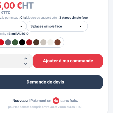
5,00 €
HT
 €
TTC
ez le pommeau :
City
Modèle du support vélo :
3 places simple face
ocity :
Bleu RAL 5010
Ajouter à ma commande
Demande de devis
Nouveau !
Paiement en
4x
sans frais.
pour les achats compris entre 30 et 2 000 euros TTC.