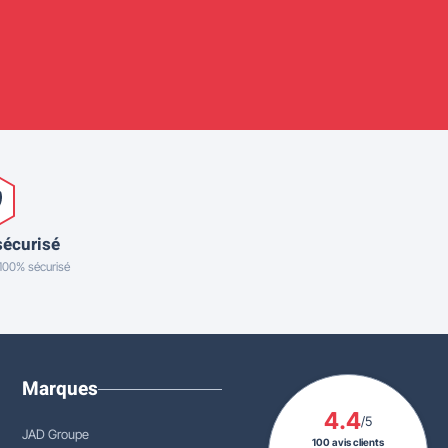
sécurisé
 100% sécurisé
Marques
4.4
/5
JAD Groupe
100 avis clients