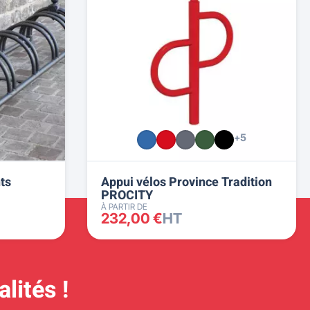
+5
ts
Appui vélos Province Tradition
PROCITY
À PARTIR DE
232,00 €
HT
lités !