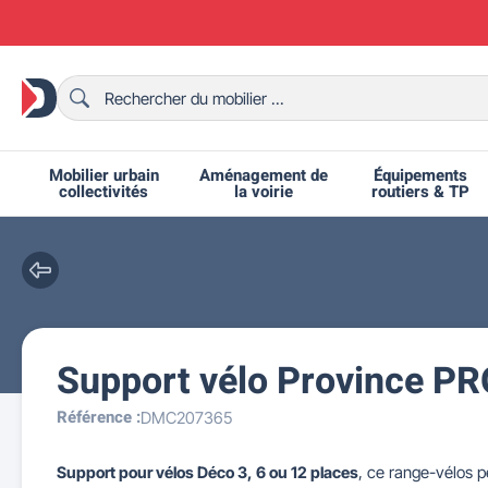
Mobilier urbain
Aménagement de
Équipements
collectivités
la voirie
routiers & TP
Support vélo Province P
Chaises et bancs scolaires
Bornes et potelets urbains
Chaises de collectivité
Ralentisseurs routiers
Mobilier intérieur CHR
Fêtes et événements
Tables de ping-pong
Grilles d'exposition
Bancs urbains
Équipem
Tabl
Mo
T
R
Référence :
DMC207365
Support pour vélos Déco 3, 6 ou 12 places
, ce range-vélos 