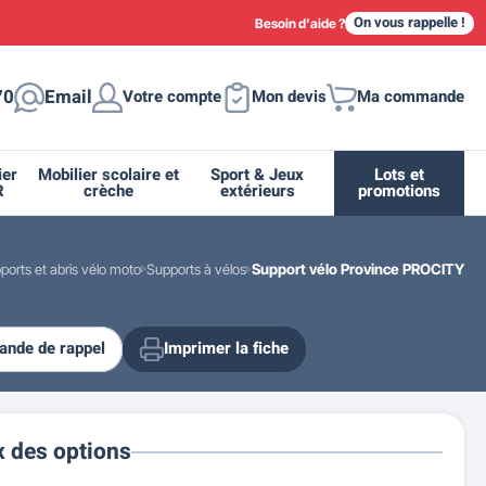
On vous rappelle !
Besoin d'aide ?
70
Email
Votre compte
Mon devis
Ma commande
ier
Mobilier scolaire et
Sport & Jeux
Lots et
R
crèche
extérieurs
promotions
ports et abris vélo moto
Supports à vélos
Support vélo Province PROCITY
nde de rappel
Imprimer la fiche
ique
tion
ant
urs
ge
s
Casiers et meubles de rangement
Supports et abris vélo moto
Miroir de sécurité routière
Drapeau - Pavoisement
Fleurissement urbain
Espace sanitaire
x des options