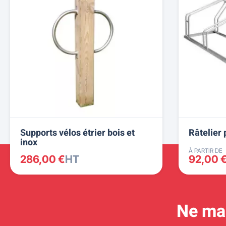
Supports vélos étrier bois et
Râtelier 
inox
À PARTIR DE
286,00 €
HT
92,00 
Ne man