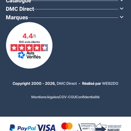
Catalogue

DMC Direct

Marques

4.4
/5
100 avis clients
486,00 €
HT
Copyright 2000 - 2026,
DMC Direct
- Réalisé par
WEB2DO
583,20 €
TTC
Dimensions de la table de collectivité :
120 x 80 cm
Mentions légales
CGV-CGU
Confidentialité
Coloris :
Hêtre
Coloris piètement :
Gris anthracite