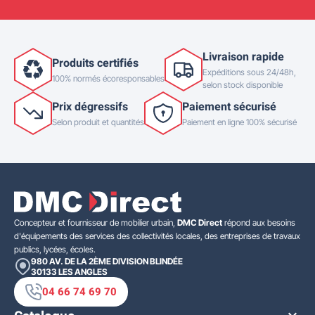
Livraison rapide
Produits certifiés
Expéditions sous 24/48h,
100% normés écoresponsables
selon stock disponible
Prix dégressifs
Paiement sécurisé
Selon produit et quantités
Paiement en ligne 100% sécurisé
Concepteur et fournisseur de mobilier urbain,
DMC Direct
répond aux besoins
d'équipements des services des collectivités locales, des entreprises de travaux
publics, lycées, écoles.
980 AV. DE LA 2ÈME DIVISION BLINDÉE
30133
LES ANGLES
04 66 74 69 70