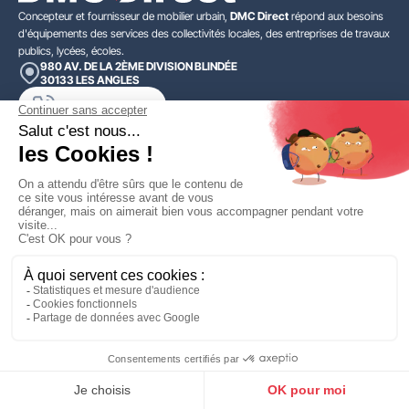
Concepteur et fournisseur de mobilier urbain,
DMC Direct
répond aux besoins
d'équipements des services des collectivités locales, des entreprises de travaux
publics, lycées, écoles.
980 AV. DE LA 2ÈME DIVISION BLINDÉE
30133
LES ANGLES
04 66 74 69 70
Catalogue

DMC Direct

Marques

4.4
/5
100 avis clients
Copyright 2000 - 2026,
DMC Direct
- Réalisé par
WEB2DO