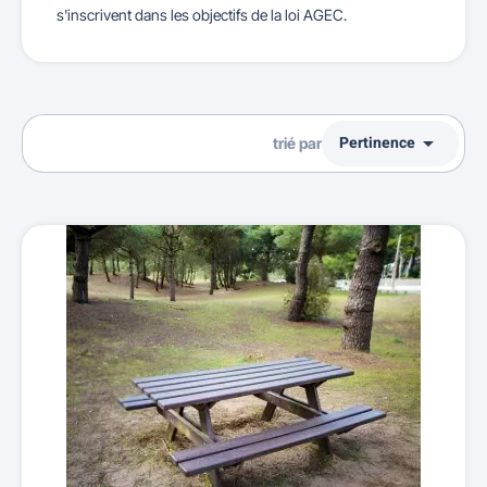
s'inscrivent dans les objectifs de la loi AGEC.

Pertinence
trié par
Ventes, ordre décroissant
Pertinence
Nom, A à Z
Nom, Z à A
Prix, croissant
Prix, décroissant
Reference, A to Z
Reference, Z to A