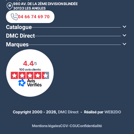
980 AV. DE LA 2ÈME DIVISION BLINDÉE
30133
LES ANGLES
04 66 74 69 70
Catalogue

DMC Direct

Marques

4.4
/5
100 avis clients
Copyright 2000 - 2026,
DMC Direct
- Réalisé par
WEB2DO
Mentions légales
CGV-CGU
Confidentialité