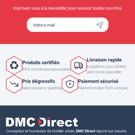
Inscrivez-vous à la newsletter pour recevoir toutes nos infos
Livraison rapide
Produits certifiés
Expéditions sous 24/48h,
100% normés écoresponsables
selon stock disponible
Prix dégressifs
Paiement sécurisé
Selon produit et quantités
Paiement en ligne 100% sécurisé
Concepteur et fournisseur de mobilier urbain,
DMC Direct
répond aux besoins