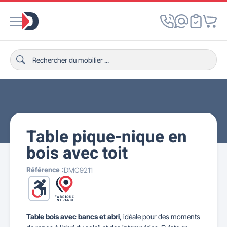
Table pique-nique en
bois avec toit
Référence :
DMC9211
Table bois avec bancs et abri
, idéale pour des moments