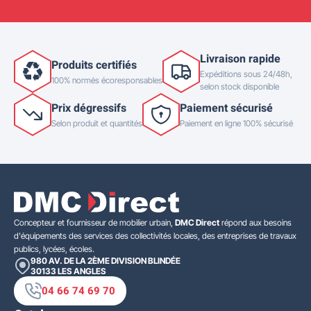
Livraison rapide
Produits certifiés
Expéditions sous 24/48h,
100% normés écoresponsables
selon stock disponible
Prix dégressifs
Paiement sécurisé
Selon produit et quantités
Paiement en ligne 100% sécurisé
Concepteur et fournisseur de mobilier urbain,
DMC Direct
répond aux besoins
d'équipements des services des collectivités locales, des entreprises de travaux
publics, lycées, écoles.
980 AV. DE LA 2ÈME DIVISION BLINDÉE
30133
LES ANGLES
04 66 74 69 70