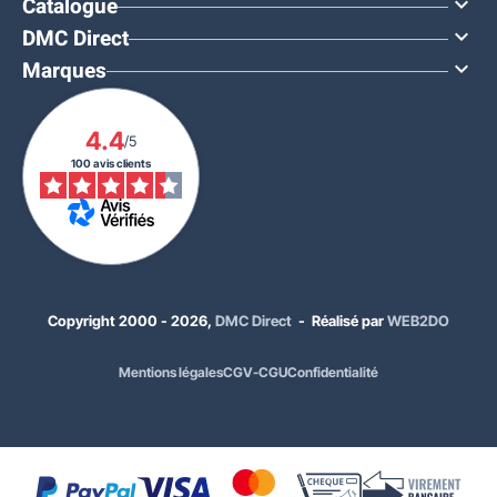
Catalogue

DMC Direct

Marques

4.4
/5
100 avis clients
À PARTIR DE
219,00 €
HT
262,80 €
TTC
Copyright 2000 - 2026,
DMC Direct
- Réalisé par
WEB2DO
Quantité
Prix unitaire HT
x1
299,00 €
Mentions légales
CGV-CGU
Confidentialité
x2
269,00 €
x5
259,00 €
x12
219,00 €
Modèles de table pique-nique :
Longueur 2000 mm