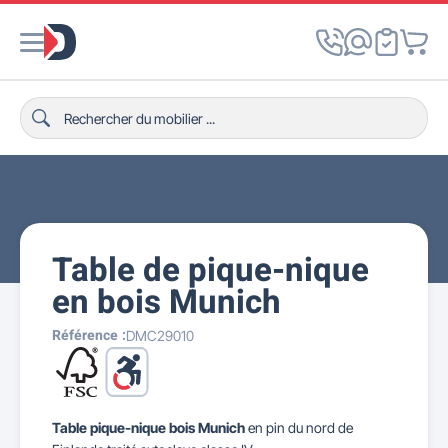
Table de pique-nique
en bois Munich
Référence :
DMC29010
Table pique-nique bois Munich
en pin du nord de