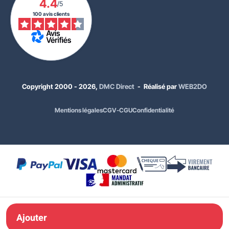
4.4
/5
À PARTIR DE
113,00 €
HT
100 avis clients
135,60 €
TTC
Quantité
Prix unitaire HT
x1
145,00 €
x10
129,00 €
Copyright 2000 - 2026,
DMC Direct
- Réalisé par
WEB2DO
x20
113,00 €
Mentions légales
CGV-CGU
Confidentialité
Choisissez la taille :
Taille 1 - utilisateur entre 93 et 116 cm
Coloris acier :
Rouge - 3000
Ajouter à ma
commande
Ajouter