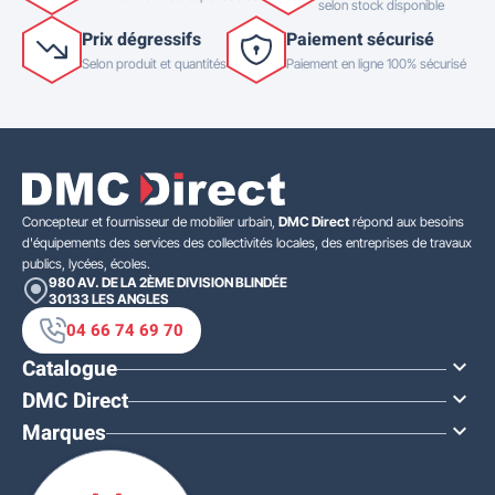
selon stock disponible
Prix dégressifs
Paiement sécurisé
Selon produit et quantités
Paiement en ligne 100% sécurisé
Concepteur et fournisseur de mobilier urbain,
DMC Direct
répond aux besoins
d'équipements des services des collectivités locales, des entreprises de travaux
publics, lycées, écoles.
980 AV. DE LA 2ÈME DIVISION BLINDÉE
30133
LES ANGLES
04 66 74 69 70
Catalogue

DMC Direct

Marques
