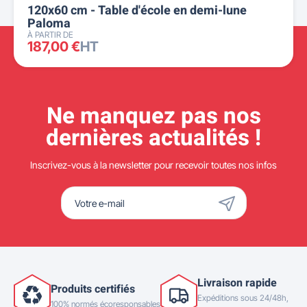
120x60 cm - Table d'école en demi-lune
Paloma
À PARTIR DE
187,00 €
HT
Ne manquez pas nos
dernières actualités !
Inscrivez-vous à la newsletter pour recevoir toutes nos infos
Livraison rapide
Produits certifiés
Expéditions sous 24/48h,
100% normés écoresponsables