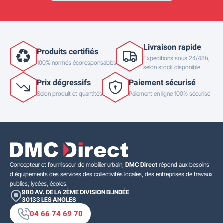
Livraison rapide
Produits certifiés
Expéditions sous 24/48h,
100% normés écoresponsables
selon stock disponible
Prix dégressifs
Paiement sécurisé
Selon produit et quantités
Paiement en ligne 100% sécurisé
Concepteur et fournisseur de mobilier urbain,
DMC Direct
répond aux besoins
d'équipements des services des collectivités locales, des entreprises de travaux
publics, lycées, écoles.
980 AV. DE LA 2ÈME DIVISION BLINDÉE
30133
LES ANGLES
04 66 74 69 70