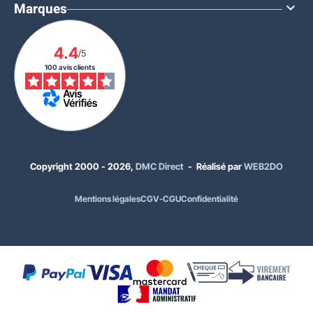
Marques

4.4
/5
100 avis clients
Copyright 2000 - 2026,
DMC Direct
- Réalisé par
WEB2DO
Mentions légales
CGV-CGU
Confidentialité
436,00 €
HT
523,20 €
TTC
Choisissez votre vitrine :
9 A4