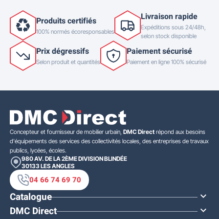
Livraison rapide
Produits certifiés
Expéditions sous 24/48h,
100% normés écoresponsables
selon stock disponible
Prix dégressifs
Paiement sécurisé
Selon produit et quantités
Paiement en ligne 100% sécurisé
Concepteur et fournisseur de mobilier urbain,
DMC Direct
répond aux besoins
d'équipements des services des collectivités locales, des entreprises de travaux
publics, lycées, écoles.
980 AV. DE LA 2ÈME DIVISION BLINDÉE
30133
LES ANGLES
04 66 74 69 70
Catalogue

DMC Direct
