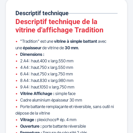
Descriptif technique
Descriptif technique de la
vitrine d'affichage Tradition
"Tradition" est une
vitrine à simple battant
avec
une
épaisseur
de vitrine de
30 mm
.
Dimensions :
2 A4 : haut.400 x larg.550 mm
4 A4 : haut.750 x larg.550 mm
6 A4 : haut.750 x larg.750 mm
8 A4 : haut.830 x larg.980 mm
9 A4 : haut.1050 x larg.750 mm
Vitrine Affichage :
simple face
Cadre aluminium épaisseur 30 mm
Porte battante remplaçante et réversible, sans outil ni
dépose de la vitrine
Vitrage :
plexichocs® ép. 4 mm
Ouverture :
porte battante réversible
Fermeture :
Serrure de sécurité 2 clés