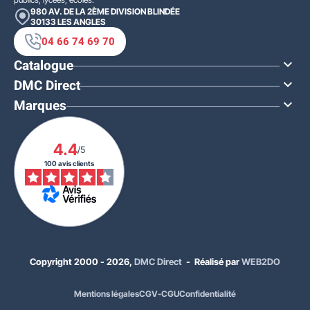
980 AV. DE LA 2ÈME DIVISION BLINDÉE
30133
LES ANGLES
04 66 74 69 70
Catalogue

DMC Direct

Marques

4.4
/5
100 avis clients
Copyright 2000 - 2026,
DMC Direct
- Réalisé par
WEB2DO
Mentions légales
CGV-CGU
Confidentialité