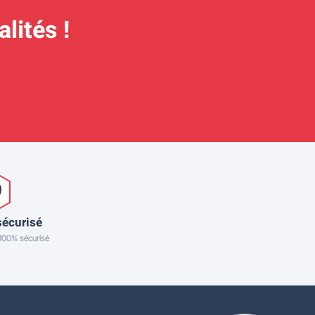
lités !
sécurisé
 100% sécurisé