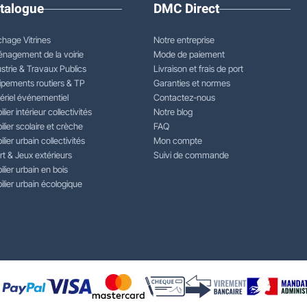
talogue
DMC Direct
chage Vitrines
Notre entreprise
nagement de la voirie
Mode de paiement
strie & Travaux Publics
Livraison et frais de port
ipements routiers & TP
Garanties et normes
ériel événementiel
Contactez-nous
lier intérieur collectivités
Notre blog
lier scolaire et crèche
FAQ
lier urbain collectivités
Mon compte
rt & Jeux extérieurs
Suivi de commande
lier urbain en bois
lier urbain écologique