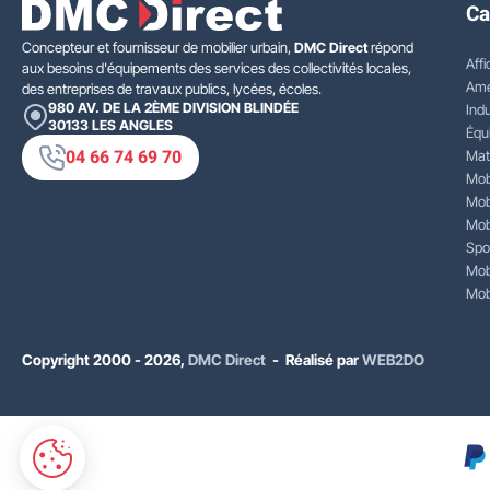
Ca
Concepteur et fournisseur de mobilier urbain,
DMC Direct
répond
Affi
aux besoins d'équipements des services des collectivités locales,
Amé
des entreprises de travaux publics, lycées, écoles.
980 AV. DE LA 2ÈME DIVISION BLINDÉE
Indu
30133
LES ANGLES
Équ
04 66 74 69 70
Mat
Mobi
Mobi
Mobi
Spo
Mobi
Mobi
Copyright 2000 - 2026,
DMC Direct
- Réalisé par
WEB2DO