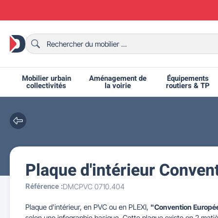
Mobilier urbain
Aménagement de
Équipements
collectivités
la voirie
routiers & TP
Plaque d'intérieur Conve
Chaises et bancs scolaires
Bornes et potelets urbains
Chaises de collectivité
Ralentisseurs routiers
Mobilier intérieur CHR
Fêtes et événements
Tables de ping-pong
Grilles d'exposition
Bancs urbains
Équipem
Tabl
Mo
T
R
Référence :
DMCPVC 0710.404
Plaque d'intérieur, en PVC ou en PLEXI,
"Convention Europée
selon une infographie basique. Cette plaque existe en 2 matiè