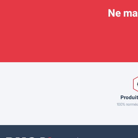
Ne man
Produit
100% normés