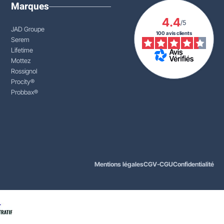
Marques
4.4
/5
JAD Groupe
100 avis clients
Serem
Lifetime
Mottez
Rossignol
Procity®
Probbax®
Mentions légales
CGV-CGU
Confidentialité