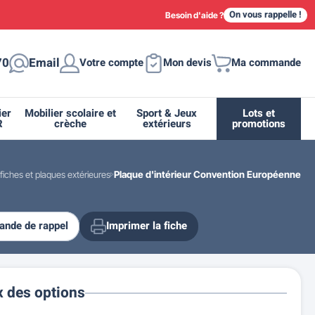
On vous rappelle !
Besoin d'aide ?
70
Email
Votre compte
Mon devis
Ma commande
ier
Mobilier scolaire et
Sport & Jeux
Lots et
R
crèche
extérieurs
promotions
fiches et plaques extérieures
Plaque d'intérieur Convention Européenne
nde de rappel
Imprimer la fiche
ique
tion
ant
urs
ge
s
Casiers et meubles de rangement
Supports et abris vélo moto
Miroir de sécurité routière
Drapeau - Pavoisement
Fleurissement urbain
Espace sanitaire
x des options