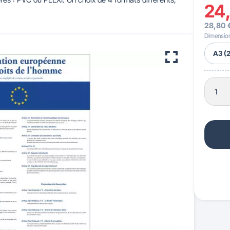
24
28,80 
 pour crèches & maternelles
strie & Travaux Publics
Barrières de ville
Accessibilité PMR
Dimensio