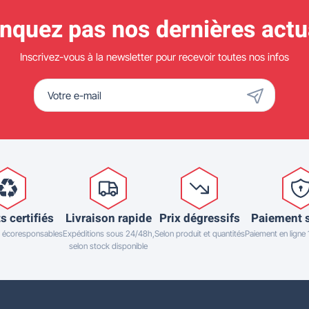
quez pas nos dernières actua
Inscrivez-vous à la newsletter pour recevoir toutes nos infos
s certifiés
Livraison rapide
Prix dégressifs
Paiement 
 écoresponsables
Expéditions sous 24/48h,
Selon produit et quantités
Paiement en ligne
selon stock disponible