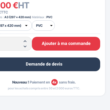
,00 €
HT
€
TTC
ns :
A3 (297 x 420 mm)
Matériaux :
PVC
Ajouter à ma commande
Demande de devis
Nouveau !
Paiement en
4x
sans frais.
pour les achats compris entre 30 et 2 000 euros TTC.