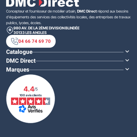
Concepteur et fournisseur de mobilier urbain,
DMC Direct
répond aux besoins
d'équipements des services des collectivités locales, des entreprises de travaux
publics, lycées, écoles.
980 AV. DE LA 2ÈME DIVISION BLINDÉE
30133
LES ANGLES
04 66 74 69 70
Catalogue

DMC Direct

Marques

4.4
/5
100 avis clients