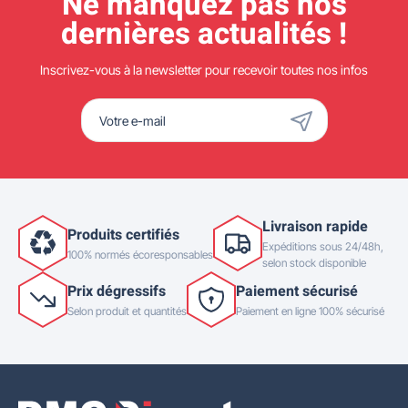
Ne manquez pas nos
dernières actualités !
Inscrivez-vous à la newsletter pour recevoir toutes nos infos
Livraison rapide
Produits certifiés
Expéditions sous 24/48h,
100% normés écoresponsables
selon stock disponible
Prix dégressifs
Paiement sécurisé
Selon produit et quantités
Paiement en ligne 100% sécurisé