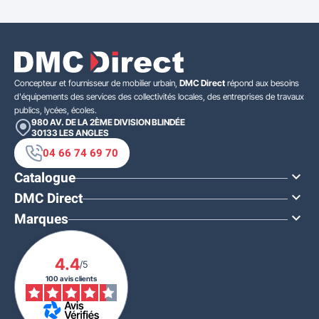
Concepteur et fournisseur de mobilier urbain,
DMC Direct
répond aux besoins
d'équipements des services des collectivités locales, des entreprises de travaux
publics, lycées, écoles.
980 AV. DE LA 2ÈME DIVISION BLINDÉE
30133
LES ANGLES
04 66 74 69 70
Catalogue

DMC Direct

Marques

4.4
/5
100 avis clients