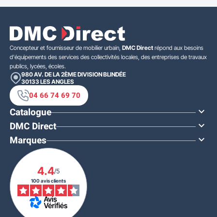
Concepteur et fournisseur de mobilier urbain,
DMC Direct
répond aux besoins
d'équipements des services des collectivités locales, des entreprises de travaux
publics, lycées, écoles.
980 AV. DE LA 2ÈME DIVISION BLINDÉE
30133
LES ANGLES
04 66 74 69 70
Catalogue

DMC Direct

Marques

À PARTIR DE
31,00 €
HT
4.4
37,20 €
TTC
/5
100 avis clients
Quantité
Prix unitaire HT
x1
45,00 €
x8
41,00 €