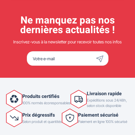
Ne manquez pas nos
dernières actualités !
Inscrivez-vous à la newsletter pour recevoir toutes nos infos
Livraison rapide
Produits certifiés
Expéditions sous 24/48h,
100% normés écoresponsables
selon stock disponible
Prix dégressifs
Paiement sécurisé
Selon produit et quantités
Paiement en ligne 100% sécurisé