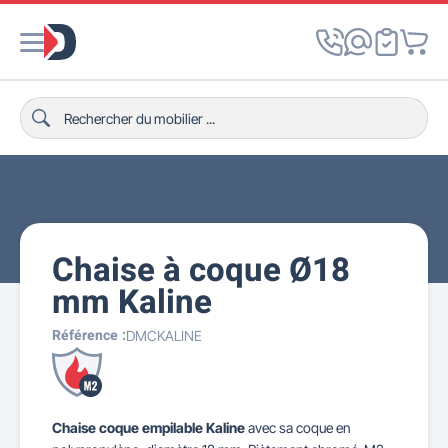
Chaise à coque Ø18
mm Kaline
Référence :
DMCKALINE
Chaise coque empilable Kaline
avec sa coque en