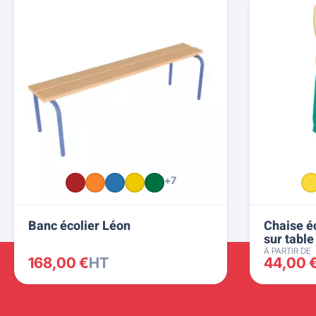
+7
Banc écolier Léon
Chaise é
sur table
À PARTIR DE
168,00 €
HT
44,00 