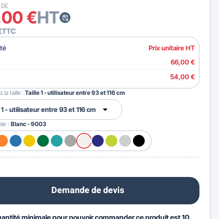
 DE
,00 €
HT
€
TTC
té
Prix unitaire HT
66,00 €
54,00 €
 la taille :
Taille 1 - utilisateur entre 93 et 116 cm
ier :
Blanc - 9003
Demande de devis
uantité minimale pour pouvoir commander ce produit est 10.