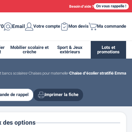
On vous rappelle !
Besoin d'aide ?
70
Email
Votre compte
Mon devis
Ma commande
ier
Mobilier scolaire et
Sport & Jeux
Lots et
R
crèche
extérieurs
promotions
t bancs scolaires
Chaises pour maternelle
Chaise d'écolier stratifié Emma
nde de rappel
Imprimer la fiche
ique
tion
ant
urs
ge
s
Casiers et meubles de rangement
Supports et abris vélo moto
Miroir de sécurité routière
Drapeau - Pavoisement
Fleurissement urbain
Espace sanitaire
x des options