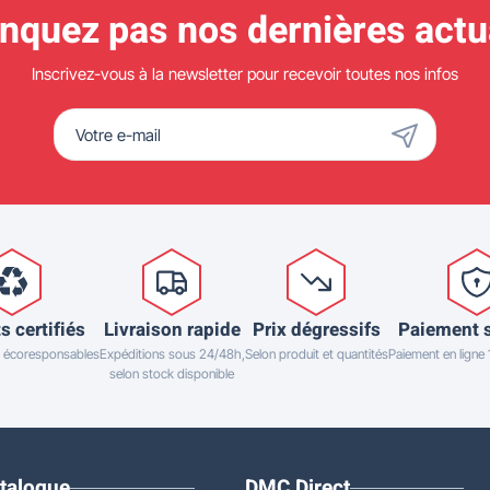
quez pas nos dernières actua
Inscrivez-vous à la newsletter pour recevoir toutes nos infos
s certifiés
Livraison rapide
Prix dégressifs
Paiement 
 écoresponsables
Expéditions sous 24/48h,
Selon produit et quantités
Paiement en ligne
selon stock disponible
talogue
DMC Direct