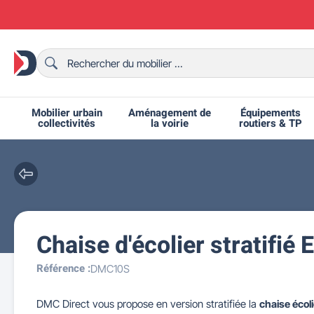
Mobilier urbain
Aménagement de
Équipements
collectivités
la voirie
routiers & TP
Chaise d'écolier stratifié
Chaises et bancs scolaires
Bornes et potelets urbains
Chaises de collectivité
Ralentisseurs routiers
Mobilier intérieur CHR
Fêtes et événements
Tables de ping-pong
Grilles d'exposition
Bancs urbains
Équipem
Tabl
Mo
T
R
Référence :
DMC10S
DMC Direct vous propose en version stratifiée la
chaise écol