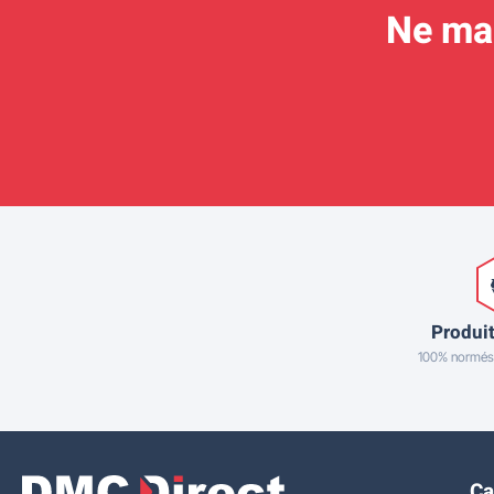
Ne man
Produit
100% normés
Ca