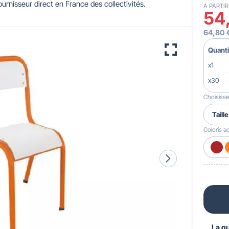
urnisseur direct en France des collectivités.
À PARTIR
54
 pour crèches & maternelles
strie & Travaux Publics
Barrières de ville
Accessibilité PMR
64,80 
Quanti
x1
x30
Choisissez
Coloris ac
La q