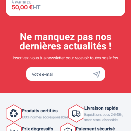
À PARTIR DE
50,00 €
HT
Ne manquez pas nos
dernières actualités !
Inscrivez-vous à la newsletter pour recevoir toutes nos infos
Livraison rapide
Produits certifiés
Expéditions sous 24/48h,
100% normés écoresponsables
selon stock disponible
Prix dégressifs
Paiement sécurisé