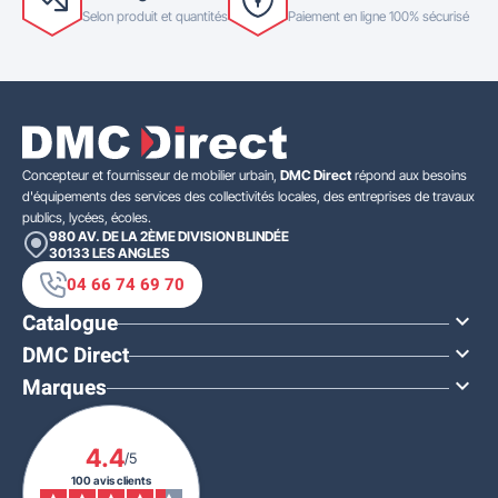
Selon produit et quantités
Paiement en ligne 100% sécurisé
Concepteur et fournisseur de mobilier urbain,
DMC Direct
répond aux besoins
d'équipements des services des collectivités locales, des entreprises de travaux
publics, lycées, écoles.
980 AV. DE LA 2ÈME DIVISION BLINDÉE
30133
LES ANGLES
04 66 74 69 70
Catalogue

DMC Direct

Marques

4.4
À PARTIR DE
/5
42,00 €
HT
100 avis clients