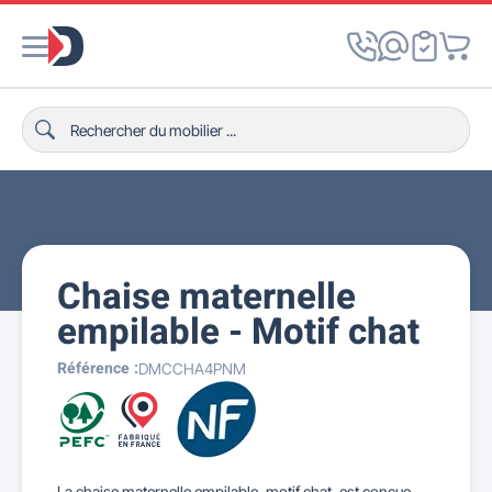
Chaise maternelle
empilable - Motif chat
Référence :
DMCCHA4PNM
La chaise maternelle empilable, motif chat, est conçue