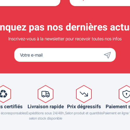
quez pas nos dernières actua
Inscrivez-vous à la newsletter pour recevoir toutes nos infos
s certifiés
Livraison rapide
Prix dégressifs
Paiement 
 écoresponsables
Expéditions sous 24/48h,
Selon produit et quantités
Paiement en ligne
selon stock disponible