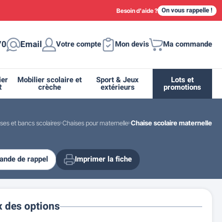
On vous rappelle !
Besoin d'aide ?
70
Email
Votre compte
Mon devis
Ma commande
ier
Mobilier scolaire et
Sport & Jeux
Lots et
R
crèche
extérieurs
promotions
ses et bancs scolaires
Chaises pour maternelle
Chaise scolaire maternelle
nde de rappel
Imprimer la fiche
ique
tion
ant
urs
ge
s
Casiers et meubles de rangement
Supports et abris vélo moto
Miroir de sécurité routière
Drapeau - Pavoisement
Fleurissement urbain
Espace sanitaire
x des options