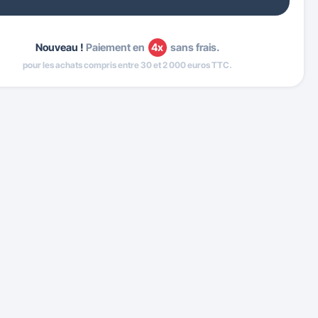
Nouveau !
Paiement en
4x
sans frais.
pour les achats compris entre 30 et 2 000 euros TTC.