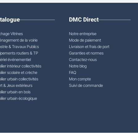
talogue
DMC Direct
chage Vitrines
Notre entreprise
nagement de la voirie
Mode de paiement
strie & Travaux Publics
Livraison et frais de port
ipements routiers & TP
Garanties et normes
ériel événementiel
Contactez-nous
lier intérieur collectivités
Notre blog
lier scolaire et crèche
FAQ
lier urbain collectivités
Mon compte
rt & Jeux extérieurs
Suivi de commande
lier urbain en bois
lier urbain écologique