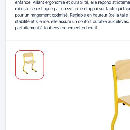
enfance. Alliant ergonomie et durabilité, elle répond stric
robuste se distingue par un système d'appui sur table qui facil
pour un rangement optimisé. Réglable en hauteur (de la talle 
Maitrise d'accès et parking
Illuminations de Noël
Séparateurs de voie
Mobilier de bureau
Cendriers urbains
Tableaux d'école
Mobilier
Indu
stabilité et silence, elle assure un confort durable aux élèves. 
parfaitement à tout environnement éducatif.