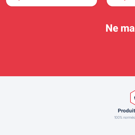
Ne man
Produit
100% normés