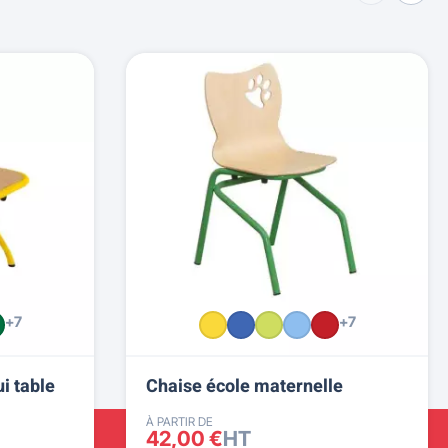
+7
+7
i table
Chaise école maternelle
À PARTIR DE
42,00 €
HT