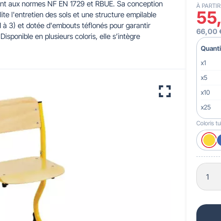
tement aux normes NF EN 1729 et RBUE. Sa conception
À PARTIR
55
ite l'entretien des sols et une structure empilable
1 à 3) et dotée d'embouts téflonés pour garantir
 pour crèches & maternelles
strie & Travaux Publics
Barrières de ville
Accessibilité PMR
66,00 
Disponible en plusieurs coloris, elle s’intègre
Quanti
x1
x5
x10
x25
Coloris t