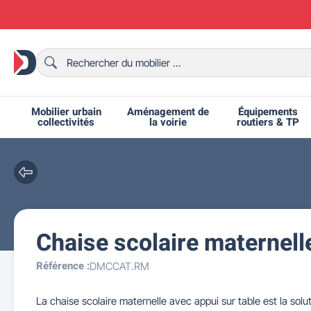
Mobilier urbain
Aménagement de
Équipements
collectivités
la voirie
routiers & TP
Chaise scolaire maternell
Chaises et bancs scolaires
Bornes et potelets urbains
Chaises de collectivité
Ralentisseurs routiers
Mobilier intérieur CHR
Fêtes et événements
Tables de ping-pong
Grilles d'exposition
Bancs urbains
Équipem
Tabl
Mo
T
R
Référence :
DMCCAT.RM
La chaise scolaire maternelle avec appui sur table est la so