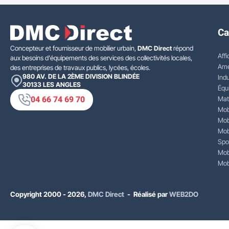
Ca
Concepteur et fournisseur de mobilier urbain,
DMC Direct
répond
Affi
aux besoins d'équipements des services des collectivités locales,
Amé
des entreprises de travaux publics, lycées, écoles.
980 AV. DE LA 2ÈME DIVISION BLINDÉE
Indu
30133
LES ANGLES
Équ
04 66 74 69 70
Mat
Mobi
Mobi
Mobi
Spo
Mobi
Mobi
Copyright 2000 - 2026,
DMC Direct
- Réalisé par
WEB2DO