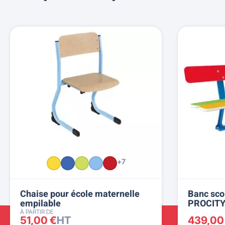
+7
Chaise pour école maternelle
Banc sco
empilable
PROCIT
À PARTIR DE
51,00 €
HT
439,00