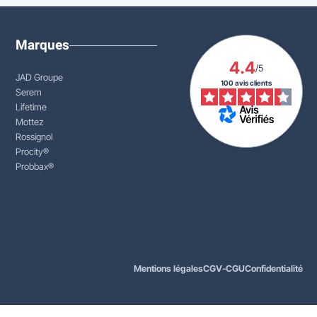
Marques
4.4
/5
JAD Groupe
100 avis clients
Serem
Lifetime
Mottez
Rossignol
Procity®
Probbax®
Mentions légales
CGV-CGU
Confidentialité