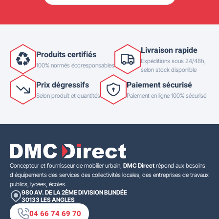
Livraison rapide
Produits certifiés
Expéditions sous 24/48h,
100% normés écoresponsables
selon stock disponible
Prix dégressifs
Paiement sécurisé
Selon produit et quantités
Paiement en ligne 100% sécurisé
Concepteur et fournisseur de mobilier urbain,
DMC Direct
répond aux besoins
d'équipements des services des collectivités locales, des entreprises de travaux
publics, lycées, écoles.
980 AV. DE LA 2ÈME DIVISION BLINDÉE
30133
LES ANGLES
04 66 74 69 70