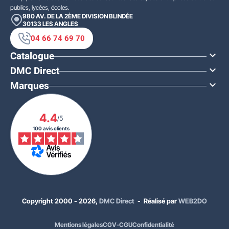
publics, lycées, écoles.
980 AV. DE LA 2ÈME DIVISION BLINDÉE
30133
LES ANGLES
04 66 74 69 70
Catalogue

DMC Direct

Marques

4.4
/5
100 avis clients
Copyright 2000 - 2026,
DMC Direct
- Réalisé par
WEB2DO
Mentions légales
CGV-CGU
Confidentialité