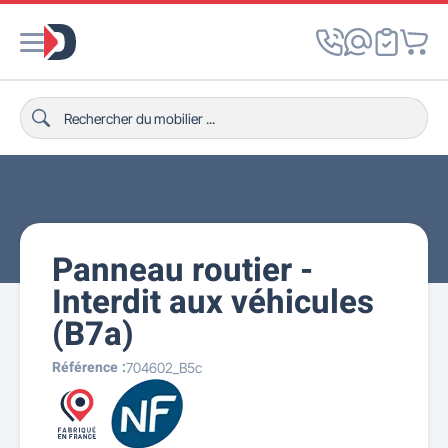
Panneau routier -
Interdit aux véhicules
(B7a)
Référence :
704602_B5c