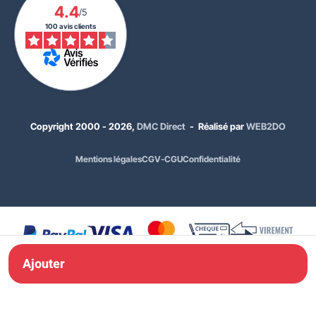
4.4
/5
100 avis clients
Copyright 2000 - 2026,
DMC Direct
- Réalisé par
WEB2DO
34,00 €
HT
Mentions légales
CGV-CGU
Confidentialité
40,80 €
TTC
Dimensions :
450 mm
Classement :
Classe 1
Ajouter à ma
Ajouter
commande