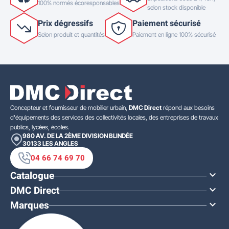
100% normés écoresponsables
selon stock disponible
Prix dégressifs
Paiement sécurisé
Selon produit et quantités
Paiement en ligne 100% sécurisé
Concepteur et fournisseur de mobilier urbain,
DMC Direct
répond aux besoins
d'équipements des services des collectivités locales, des entreprises de travaux
publics, lycées, écoles.
980 AV. DE LA 2ÈME DIVISION BLINDÉE
30133
LES ANGLES
04 66 74 69 70
Catalogue

DMC Direct

Marques
