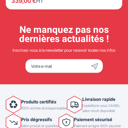
339,00 €
HT
Ne manquez pas nos
dernières actualités !
Inscrivez-vous à la newsletter pour recevoir toutes nos infos
Livraison rapide
Produits certifiés
Expéditions sous 24/48h,
100% normés écoresponsables
selon stock disponible
Prix dégressifs
Paiement sécurisé
Selon produit et quantités
Paiement en ligne 100% sécurisé