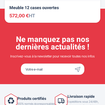
Meuble 12 cases ouvertes
572,00 €
HT
Ne manquez pas nos
dernières actualités !
Inscrivez-vous à la newsletter pour recevoir toutes nos infos
Livraison rapide
Produits certifiés
Expéditions sous 24/48h,
100% normés écoresponsables