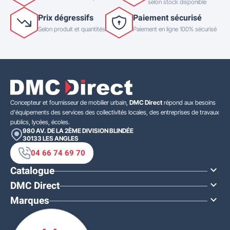
selon stock disponible
Prix dégressifs
Paiement sécurisé
Selon produit et quantités
Paiement en ligne 100% sécurisé
Concepteur et fournisseur de mobilier urbain,
DMC Direct
répond aux besoins
d'équipements des services des collectivités locales, des entreprises de travaux
publics, lycées, écoles.
980 AV. DE LA 2ÈME DIVISION BLINDÉE
30133
LES ANGLES
04 66 74 69 70
Catalogue

DMC Direct

Marques
