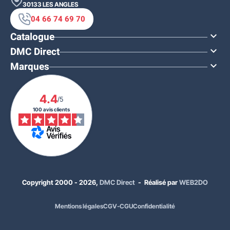
30133
LES ANGLES
04 66 74 69 70
Catalogue

DMC Direct

Marques

4.4
/5
100 avis clients
Copyright 2000 - 2026,
DMC Direct
- Réalisé par
WEB2DO
Mentions légales
CGV-CGU
Confidentialité