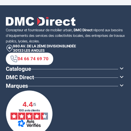
Concepteur et fournisseur de mobilier urbain,
DMC Direct
répond aux besoins
d'équipements des services des collectivités locales, des entreprises de travaux
publics, lycées, écoles.
980 AV. DE LA 2ÈME DIVISION BLINDÉE
30133
LES ANGLES
04 66 74 69 70
Catalogue

DMC Direct

Marques

4.4
/5
100 avis clients