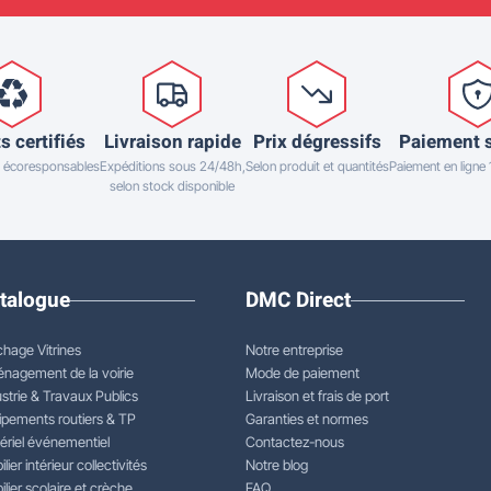
s certifiés
Livraison rapide
Prix dégressifs
Paiement 
 écoresponsables
Expéditions sous 24/48h,
Selon produit et quantités
Paiement en ligne
selon stock disponible
talogue
DMC Direct
chage Vitrines
Notre entreprise
nagement de la voirie
Mode de paiement
strie & Travaux Publics
Livraison et frais de port
ipements routiers & TP
Garanties et normes
ériel événementiel
Contactez-nous
lier intérieur collectivités
Notre blog
lier scolaire et crèche
FAQ