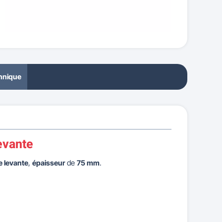
chnique
levante
e levante
,
épaisseur
de
75 mm
.