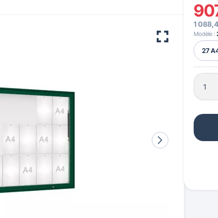
90
1 088,
 pour crèches & maternelles
strie & Travaux Publics
Barrières de ville
Accessibilité PMR
Modèle :