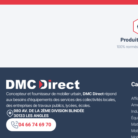
Produit
100% normés
Ca
Concepteur et fournisseur de mobilier urbain,
DMC Direct
répond
Affi
aux besoins d'équipements des services des collectivités locales,
Amé
des entreprises de travaux publics, lycées, écoles.
980 AV. DE LA 2ÈME DIVISION BLINDÉE
Indu
30133
LES ANGLES
Équ
04 66 74 69 70
Mat
Mobi
Mobi