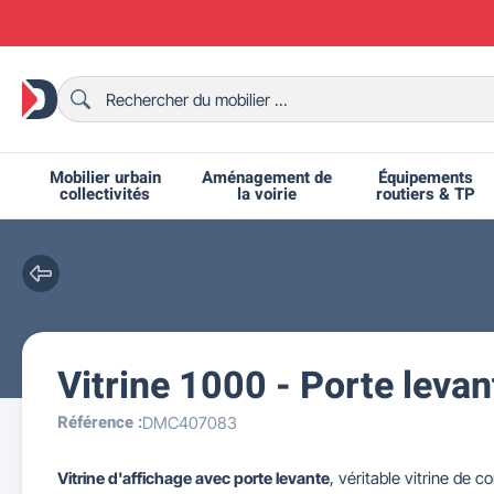
Mobilier urbain
Aménagement de
Équipements
collectivités
la voirie
routiers & TP
Vitrine 1000 - Porte lev
Chaises et bancs scolaires
Bornes et potelets urbains
Chaises de collectivité
Ralentisseurs routiers
Mobilier intérieur CHR
Fêtes et événements
Tables de ping-pong
Grilles d'exposition
Bancs urbains
Équipem
Tabl
Mo
T
R
Référence :
DMC407083
Vitrine d'affichage avec porte levante
, véritable vitrine de 