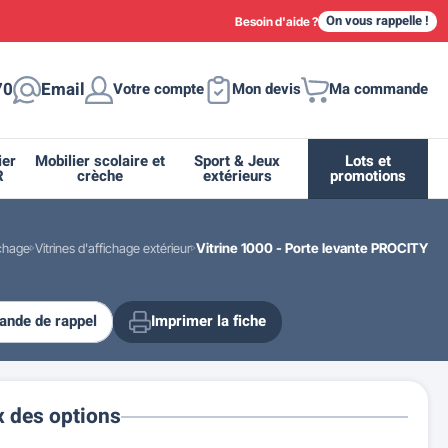
On vous rappelle !
Besoin d'aide ?
70
Email
Votre compte
Mon devis
Ma commande
ier
Mobilier scolaire et
Sport & Jeux
Lots et
R
crèche
extérieurs
promotions
ichage
Vitrines d'affichage extérieur
Vitrine 1000 - Porte levante PROCITY
nde de rappel
Imprimer la fiche
ique
tion
ant
urs
ge
s
Casiers et meubles de rangement
Supports et abris vélo moto
Miroir de sécurité routière
Drapeau - Pavoisement
Fleurissement urbain
Espace sanitaire
x des options