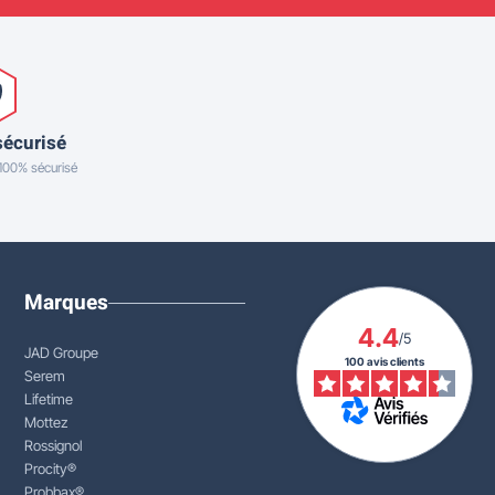
sécurisé
 100% sécurisé
Marques
4.4
/5
JAD Groupe
100 avis clients
Serem
Lifetime
Mottez
Rossignol
Procity®
Probbax®