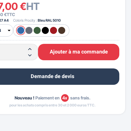
7,00 €
HT
40 €
TTC
27 A4
Coloris Procity :
Bleu RAL 5010
Ajouter à ma commande
Demande de devis
Nouveau !
Paiement en
4x
sans frais.
pour les achats compris entre 30 et 2 000 euros TTC.