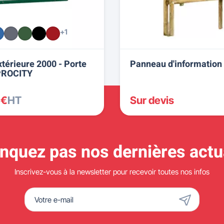
+1
xtérieure 2000 - Porte
Panneau d'information 
 PROCITY
 €
HT
Sur devis
quez pas nos dernières actua
Inscrivez-vous à la newsletter pour recevoir toutes nos infos